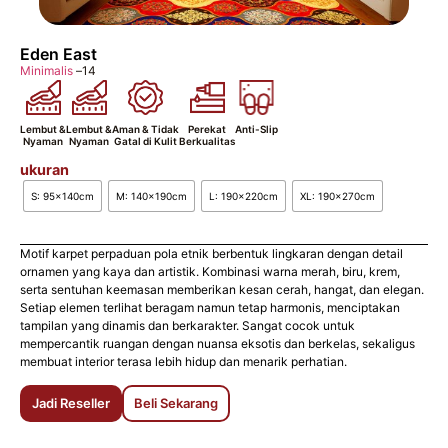
Eden East
Minimalis
–
14
Lembut &
Lembut &
Aman & Tidak
Perekat
Anti-Slip
Nyaman
Nyaman
Gatal di Kulit
Berkualitas
ukuran
S: 95x140cm
M: 140x190cm
L: 190x220cm
XL: 190x270cm
Motif karpet perpaduan pola etnik berbentuk lingkaran dengan detail
ornamen yang kaya dan artistik. Kombinasi warna merah, biru, krem,
serta sentuhan keemasan memberikan kesan cerah, hangat, dan elegan.
Setiap elemen terlihat beragam namun tetap harmonis, menciptakan
tampilan yang dinamis dan berkarakter. Sangat cocok untuk
mempercantik ruangan dengan nuansa eksotis dan berkelas, sekaligus
membuat interior terasa lebih hidup dan menarik perhatian.
Jadi Reseller
Beli Sekarang