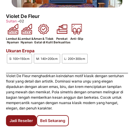
Violet De Fleur
Sultan
–
02
Lembut &
Lembut &
Aman & Tidak
Perekat
Anti-Slip
Nyaman
Nyaman
Gatal di Kulit
Berkualitas
Ukuran Eropa
S: 100x150cm
M: 140x200cm
L: 200x300cm
Violet De Fleur menghadirkan keindahan motif klasik dengan sentuhan
floral yang detail dan artistik. Dominasi warna ungu yang elegan
dipadukan dengan aksen emas, biru, dan krem menciptakan tampilan
yang mewah dan memikat. Pola simetris dengan ornamen melingkar di
bagian tengah memberikan kesan anggun dan berkelas. Cocok untuk
mempercantik ruangan dengan nuansa klasik modern yang hangat,
elegan, dan penuh karakter.
Jadi Reseller
Beli Sekarang