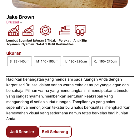
Jake Brown
Brussel
–
Lembut &
Lembut &
Aman & Tidak
Perekat
Anti-Slip
Nyaman
Nyaman
Gatal di Kulit
Berkualitas
ukuran
S: 95x140cm
M: 140x190cm
L: 190x220cm
XL: 190x270cm
Hadirkan kehangatan yang mendalam pada ruangan Anda dengan
karpet seri Brussel dalam varian warna cokelat taupe yang elegan dan
bersahaja. Pilihan warna yang menenangkan ini menciptakan atmosfer
yang sangat nyaman, memberikan sentuhan keakraban yang
mengundang di setiap sudut ruangan. Tampilannya yang polos
sepenuhnya menonjolkan tekstur bulu halus berkualitas, menghadirkan
kemewahan visual yang sederhana namun tetap berkelas bagi hunian
Anda.
Jadi Reseller
Beli Sekarang